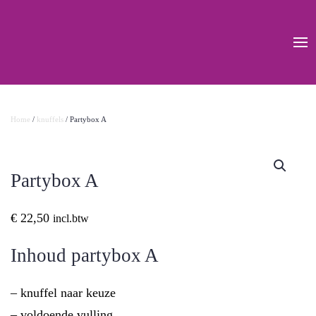
Home
/
knuffels
/ Partybox A
Partybox A
€
22,50
incl.btw
Inhoud partybox A
– knuffel naar keuze
– voldoende vulling