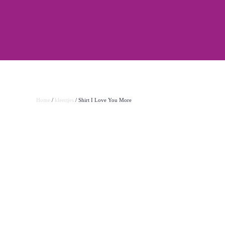
Home
/
kleertjes
/ Shirt I Love You More